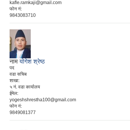
kafle.ramkaji@gmail.com
फोन नं:
9843083710
नाम
योगेश श्रेष्ठ
पद
वडा सचिब
शाखा:
५ नं. वडा कार्यालय
ईमेल:
yogeshshrestha100@gmail.com
फोन नं:
9849081377