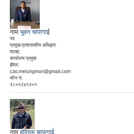
नाम
भुवन चापागाई
पद
प्रमुख प्रशासकीय अधिकृत
शाखा:
कार्यालय प्रमुख
ईमेल:
cao.melungmun@gmail.com
फोन नं:
९८५१२४९२०१
नाम
हरिराम चापागाई