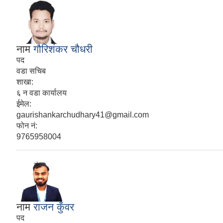
नाम
गौरिशंकर चौधरी
पद
वडा सचिब
शाखा:
६ न‍ वडा कार्यालय
ईमेल:
gaurishankarchudhary41@gmail.com
फोन नं:
9765958004
नाम
राजन कुँवर
पद