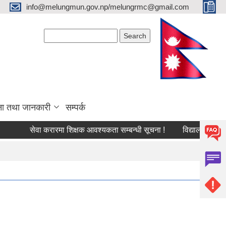
info@melungmun.gov.np/melungrmc@gmail.com
Search form
Search
ना तथा जानकारी
सम्पर्क
सेवा करारमा शिक्षक आवश्‍यकता सम्बन्धी सूचना !
विद्यालयको अन्तिम ले