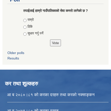
तपाईलाई हाम्राे गाउँपालिकाको सेवा कस्तो लागेको छ ?
Choices
राम्रो
ठिकै
सुधार गर्नु पर्ने
Older polls
Results
कर तथा शुल्कहरु
आ ब २०८०।८१ को करका दरहरु तथा करको नक्साङ्कन
आ ब २०७९।८० को करका दरहरु