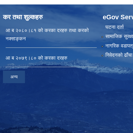
कर तथा शुल्कहरु
eGov Ser
घटना दर्ता
आ ब २०८०।८१ को करका दरहरु तथा करको
सामाजिक सुरक्ष
नक्साङ्कन
नागरिक वडापत्
निवेदनकाे ढाँचा
आ ब २०७९।८० को करका दरहरु
अन्य