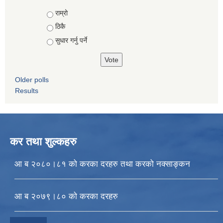
Choices
राम्रो
ठिकै
सुधार गर्नु पर्ने
Older polls
Results
कर तथा शुल्कहरु
आ ब २०८०।८१ को करका दरहरु तथा करको नक्साङ्कन
आ ब २०७९।८० को करका दरहरु