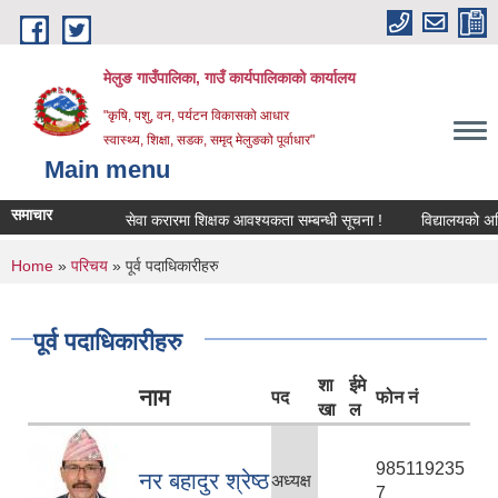
Skip to main content
मेलुङ गाउँपालिका, गाउँ कार्यपालिकाको कार्यालय
"कृषि, पशु, वन, पर्यटन विकासको आधार
स्वास्थ्य, शिक्षा, सडक, समृद् मेलुङको पूर्वाधार"
Main menu
समाचार
सेवा करारमा शिक्षक आवश्‍यकता सम्बन्धी सूचना !
विद्यालयको अन्तिम 
You are here
Home
»
परिचय
» पूर्व पदाधिकारीहरु
पूर्व पदाधिकारीहरु
शा
ईमे
नाम
पद
फोन नं
खा
ल
985119235
नर बहादुर श्रेष्ठ
अध्यक्ष
7