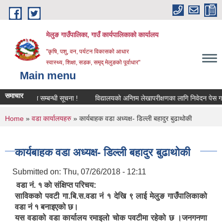
Skip to main content
मेलुङ गाउँपालिका, गाउँ कार्यपालिकाको कार्यालय
"कृषि, पशु, वन, पर्यटन विकासको आधार
स्वास्थ्य, शिक्षा, सडक, समृद् मेलुङको पूर्वाधार"
Main menu
समाचार
आवश्‍यकता सम्बन्धी सूचना !
विद्यालयको अन्तिम लेखापरीक्षणका लागि निवेदन पेस गर्ने सम
You are here
Home
»
वडा कार्यालयहरु
» कार्यबाहक वडा अध्यक्ष- डिल्ली बहादुर बुढाथोकी
कार्यबाहक वडा अध्यक्ष- डिल्ली बहादुर बुढाथोकी
Submitted on:
Thu, 07/26/2018 - 12:11
वडा नं. १ काे संक्षिप्त परिचय:
साविकको पवटी गा.बि.स.वडा नं १ देखि ९ लाई मेलुङ गाउँपालिकाको
वडा नं १ बनाइएको छ।
यस वडाको वडा कार्यालय रमाइलो चोक पवटीमा रहेको छ ।जनगनणा