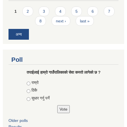
Pages
1
2
3
4
5
6
7
8
next ›
last »
अन्य
Poll
तपाईलाई हाम्राे गाउँपालिकाको सेवा कस्तो लागेको छ ?
Choices
राम्रो
ठिकै
सुधार गर्नु पर्ने
Older polls
Results