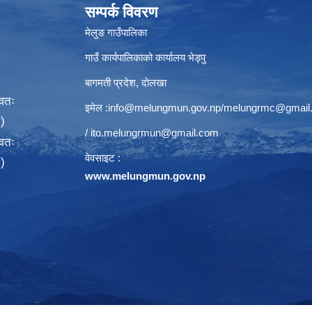
सम्पर्क विवरण
मेलुङ गाउँपालिका
गाउँ कार्यपालिकाको कार्यालय भेड्पु
बागमती प्रदेश, दाेलखा
्वतः
इमेल :
info@melungmun.gov.np
/
melungrmc@gmail
)
/
ito.melungrmun@gmail.com
्वतः
वेवसाइट :
)
www.melungmun.gov.np