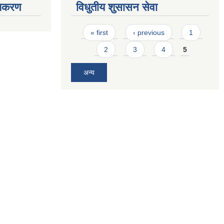
ाधिकरण
विधुतीय शुसासन सेवा
Pages
« first
‹ previous
1
2
3
4
5
अन्य