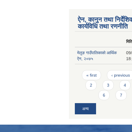
ऐन, कानुन तथा निर्देशि
कार्यविधि तथा रणनीति
मित
मेलुङ गाउँपालिकाकाे आर्थिक
09
ऐन, २०७५
18
Pages
« first
‹ previous
2
3
4
6
7
अन्य